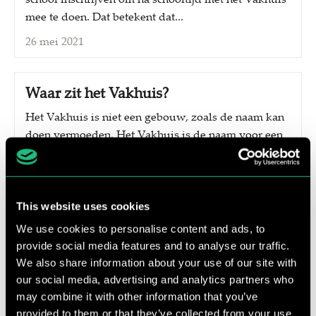
mee te doen. Dat betekent dat...
26 mei 2021
Waar zit het Vakhuis?
Het Vakhuis is niet een gebouw, zoals de naam kan
doen vermoeden. Het Vakhuis is de naam voor een
lespakket waarin leerlingen praktijklessen krijgen
in...
26 mei 2021
This website uses cookies
We use cookies to personalise content and ads, to
Wat betekent de naam Doen-denken?
provide social media features and to analyse our traffic.
We also share information about your use of our site with
De naam Doen-denken is gebaseerd op het idee dat
our social media, advertising and analytics partners who
onze gedachten en ideeën doorwerken in alles wat
may combine it with other information that you’ve
we doen. Wat we doen komt voort uit...
provided to them or that they’ve collected from your use