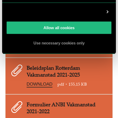
Vakmanstad-2019-2020
pdf
5,78 MB
DOWNLOAD
Show details
Allow all cookies
Jaarverslag-Rotterdam-
Vakmanstad-2018-2019
Use necessary cookies only
pdf
7,18 MB
DOWNLOAD
Beleidsplan Rotterdam
Vakmanstad 2021-2025
pdf
155,15 KB
DOWNLOAD
Formulier ANBI Vakmanstad
2021-2022