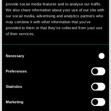
Jaarverslag-Rotterdam-
provide social media features and to analyse our traffic.
Vakmanstad-2022-2023
We also share information about your use of our site with
our social media, advertising and analytics partners who
pdf
5,30 MB
DOWNLOAD
may combine it with other information that you’ve
provided to them or that they’ve collected from your use
of their services.
Jaarverslag-Rotterdam-
Vakmanstad-2021-2022
Consent
pdf
7,13 MB
DOWNLOAD
Necessary
Selection
Jaarverslag-Rotterdam-
Preferences
Vakmanstad-2020-2021
pdf
6,94 MB
Statistics
DOWNLOAD
Marketing
Jaarverslag-Rotterdam-