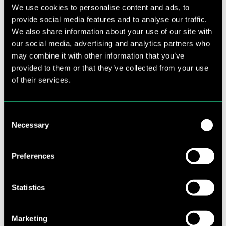
HET LAATSTE NIEUWS
We use cookies to personalise content and ads, to
provide social media features and to analyse our traffic.
We also share information about your use of our site with
our social media, advertising and analytics partners who
may combine it with other information that you’ve
provided to them or that they’ve collected from your use
of their services.
Consent
Necessary
Selection
Preferences
WERKEN BIJ
Vacature programma
medewerker/Planner (24-32 uur)
Statistics
Wil jij met jouw organisatietalent bijdragen aan
gelijke kansen voor kinderen?
Marketing