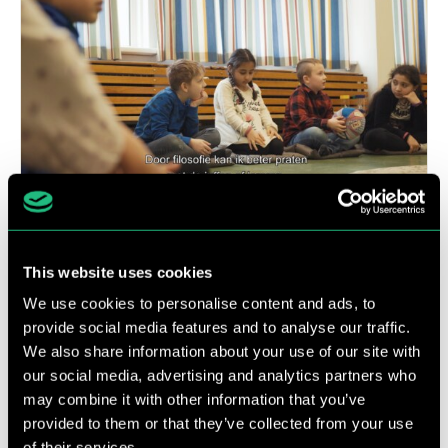
IN DE LES
Lessen van de praktische filosoof
This website uses cookies
Filosofie op school is voor Mirjam Poolster geen vak
We use cookies to personalise content and ads, to
vol beschouwingen, bespiegelingen of abstracte taal.
provide social media features and to analyse our traffic.
Bij filosofie moeten de leerlingen hard aanpoten,
We also share information about your use of our site with
goed opletten en...
our social media, advertising and analytics partners who
29 oktober 2019
may combine it with other information that you’ve
provided to them or that they’ve collected from your use
of their services.